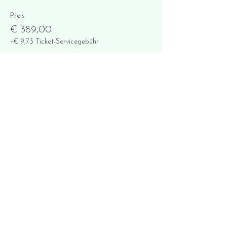
Preis
€ 389,00
+€ 9,73 Ticket-Servicegebühr
Anzahl
Gesamt
€ 0,00
Zur Kasse
Diese Veranstaltung teilen