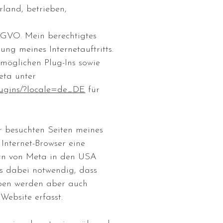
rland, betrieben,
DSGVO. Mein berechtigtes
rung meines Internetauftritts.
möglichen Plug-Ins sowie
eta unter
plugins/?locale=de_DE
für
ir besuchten Seiten meines
n Internet-Browser eine
ern von Meta in den USA
es dabei notwendig, dass
eben werden aber auch
ebsite erfasst.