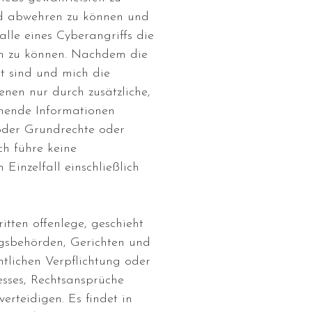
nd abwehren zu können und
lle eines Cyberangriffs die
en zu können. Nachdem die
t sind und mich die
nen nur durch zusätzliche,
ehende Informationen
 oder Grundrechte oder
ch führe keine
Einzelfall einschließlich
itten offenlege, geschieht
gsbehörden, Gerichten und
htlichen Verpflichtung oder
esses, Rechtsansprüche
erteidigen. Es findet in