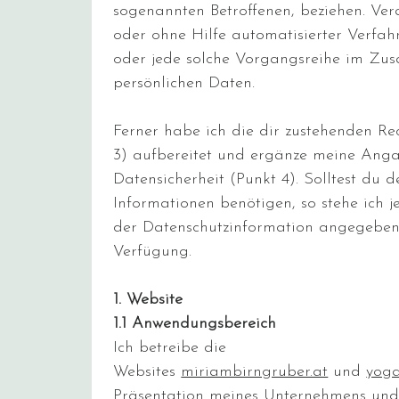
sogenannten Betroffenen, beziehen. Ver
oder ohne Hilfe automatisierter Verfa
oder jede solche Vorgangsreihe im Z
persönlichen Daten.
Ferner habe ich die dir zustehenden Rec
3) aufbereitet und ergänze meine Ang
Datensicherheit (Punkt 4). Solltest du
Informationen benötigen, so stehe ich 
der Datenschutzinformation angegeben
Verfügung.
1. Website
1.1 Anwendungsbereich
Ich betreibe die
Websites
miriambirngruber.at
und
yoga
Präsentation meines Unternehmens und