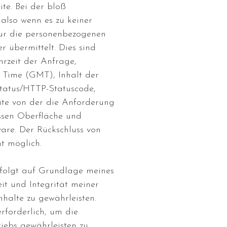
te. Bei der bloß
also wenn es zu keiner
ur die personenbezogenen
r übermittelt. Dies sind
rzeit der Anfrage,
 Time (GMT), Inhalt der
status/HTTP-Statuscode,
ite von der die Anforderung
ssen Oberfläche und
are. Der Rückschluss von
ht möglich.
rfolgt auf Grundlage meines
eit und Integrität meiner
nhalte zu gewährleisten.
rforderlich, um die
riebs gewährleisten zu