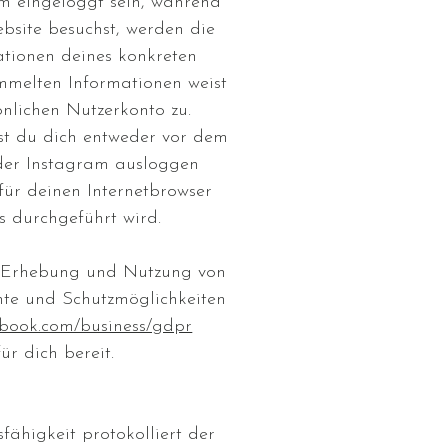
am eingeloggt sein, während
bsite besuchst, werden die
tionen deines konkreten
mmelten Informationen weist
nlichen Nutzerkonto zu.
st du dich entweder vor dem
der Instagram ausloggen
für deinen Internetbrowser
s durchgeführt wird.
e Erhebung und Nutzung von
hte und Schutzmöglichkeiten
ebook.com/business/gdpr
r dich bereit.
ähigkeit protokolliert der