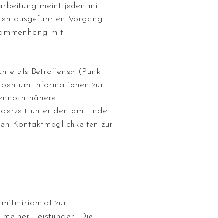
arbeitung meint jeden mit
hren ausgeführten Vorgang
usammenhang mit
hte als Betroffene:r (Punkt
aben um Informationen zur
 dennoch nähere
jederzeit unter den am Ende
en Kontaktmöglichkeiten zur
mitmiriam.at
zur
 meiner Leistungen. Die