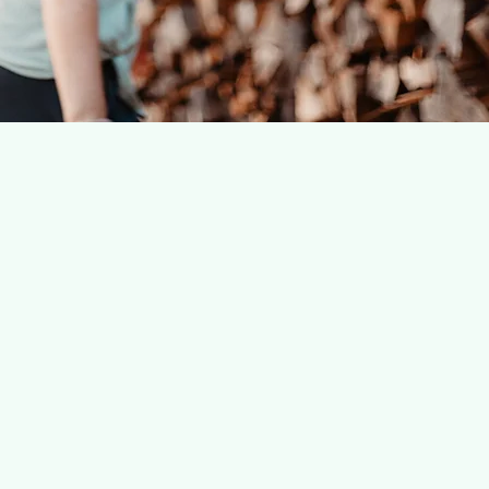
ich wählen?
 Ich glaube an die Verbindung von Körper,
n vollständiges Wohlbefinden.
 bin hochqualifiziert und bringe langjährige
 Jeder Mensch ist einzigartig. Daher biete
ogramme, die auf deine Bedürfnisse