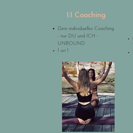
1:1 Coaching
Dein individuelles Coaching
- nur DU
und ICH -
UNBOUND
1 on 1