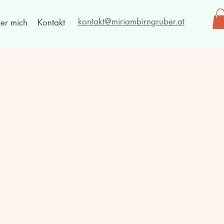
kontakt@miriambirngruber.at
er mich
Kontakt
r
en