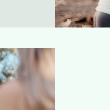
Warum m
Ganzheitlicher Ansatz:
Geist und Seele für ei
Erfahrene Expertin: Ich
Erfahrung mit.
Individuelle Betreuung:
ich personalisierte Pr
zugeschnitten sind.