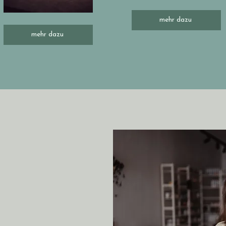
mehr dazu
mehr dazu
mmen!
le für Wohlbefinden
i mir dreht sich alles
 und Power, um dir
genes Leben zu führen.